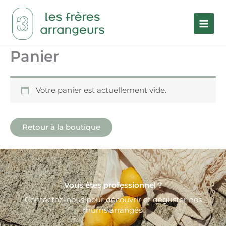
Aller
au
contenu
Panier
Votre panier est actuellement vide.
Retour à la boutique
Vous êtes professionnel ?
Contactez-nous pour découvrir et déguster nos
rhums arrangés.